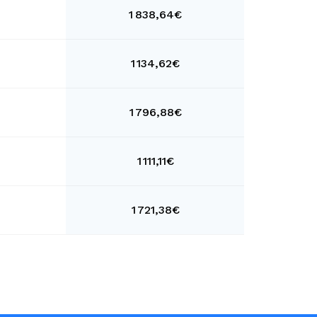
1 838,64€
1 134,62€
1 796,88€
1 111,11€
1 721,38€