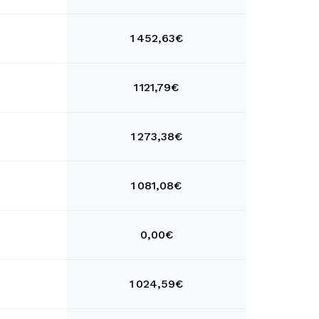
1 452,63€
1 121,79€
1 273,38€
1 081,08€
0,00€
1 024,59€