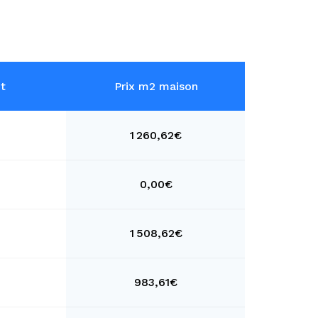
t
Prix m2 maison
1 260,62€
0,00€
1 508,62€
983,61€