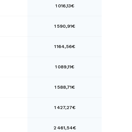
1 016,13€
1 590,91€
1 164,56€
1 089,11€
1 588,71€
1 427,27€
2 461,54€