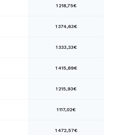
1 218,75€
1 374,63€
1 333,33€
1 415,89€
1 215,93€
1 117,02€
1 472,57€