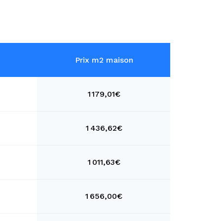
Prix m2 maison
1 179,01€
1 436,62€
1 011,63€
1 656,00€