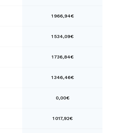
1 966,94€
1 534,09€
1 736,84€
1 346,46€
0,00€
1 017,92€