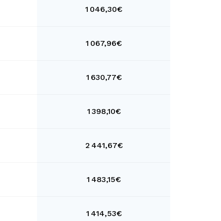
1 046,30€
1 067,96€
1 630,77€
1 398,10€
2 441,67€
1 483,15€
1 414,53€