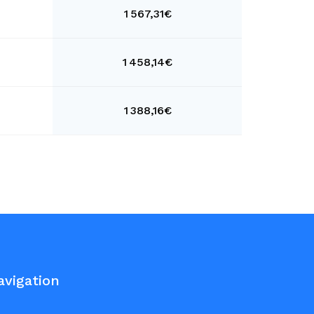
1 567,31€
1 458,14€
1 388,16€
avigation