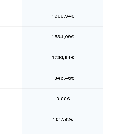
1 966,94€
1 534,09€
1 736,84€
1 346,46€
0,00€
1 017,92€