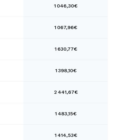
1 046,30€
1 067,96€
1 630,77€
1 398,10€
2 441,67€
1 483,15€
1 414,53€