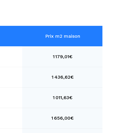
Prix m2 maison
1 179,01€
1 436,62€
1 011,63€
1 656,00€