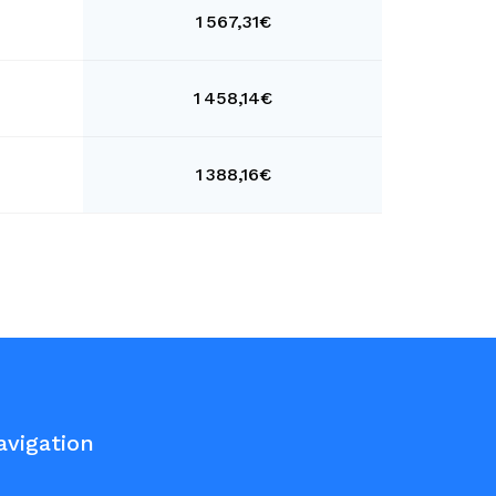
1 567,31€
1 458,14€
1 388,16€
avigation